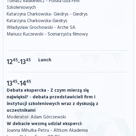
Tomasz Radkiewicz - Polska Izba Firm
Szkoleniowych
Katarzyna Charkowska- Giedrys - Giedrys
Katarzyna Charkowska-Giedrys
Władysław Grochowski - Arche SA.
Mariusz Kuczewski - Scenarzysta filmowy
45
45
Lunch
12
-13
45
45
13
-14
Debata ekspercka - Z czym mierzą się
najwięksi? - debata przedstawicieli firm i
instytucji szkoleniowych wraz z dyskusją z
uczestnikami
Moderator: Adam Górczewski
W debacie wezmą udział eksperci:
Joanna Mihułka-Petru - Altkom Akademia