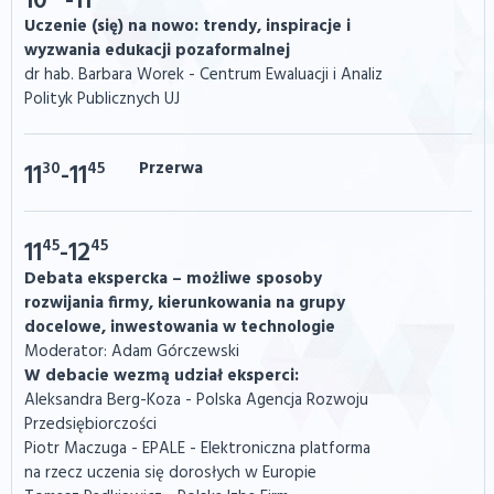
10
-11
Uczenie (się) na nowo: trendy, inspiracje i
wyzwania edukacji pozaformalnej
dr hab. Barbara Worek - Centrum Ewaluacji i Analiz
Polityk Publicznych UJ
30
45
Przerwa
11
-11
45
45
11
-12
Debata ekspercka – możliwe sposoby
rozwijania firmy, kierunkowania na grupy
docelowe, inwestowania w technologie
Moderator: Adam Górczewski
W debacie wezmą udział eksperci:
Aleksandra Berg-Koza - Polska Agencja Rozwoju
Przedsiębiorczości
Piotr Maczuga - EPALE - Elektroniczna platforma
na rzecz uczenia się dorosłych w Europie