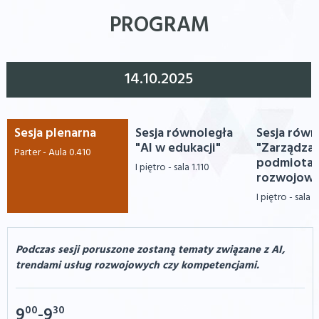
PROGRAM
14.10.2025
Sesja plenarna
Sesja równoległa
Sesja równ
"AI w edukacji"
"Zarządza
Parter - Aula 0.410
podmiotam
I piętro - sala 1.110
rozwojowy
I piętro - sala 1
Podczas sesji poruszone zostaną tematy związane z AI,
trendami usług rozwojowych czy kompetencjami.
00
30
9
-9