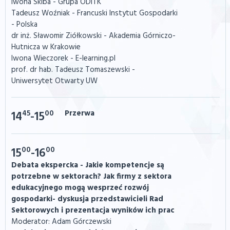
Iwona Skiba - Grupa ODiTK
Tadeusz Woźniak - Francuski Instytut Gospodarki
- Polska
dr inż. Sławomir Ziółkowski - Akademia Górniczo-
Hutnicza w Krakowie
Iwona Wieczorek - E-learning.pl
prof. dr hab. Tadeusz Tomaszewski -
Uniwersytet Otwarty UW
45
00
Przerwa
14
-15
00
00
15
-16
Debata ekspercka - Jakie kompetencje są
potrzebne w sektorach? Jak firmy z sektora
edukacyjnego mogą wesprzeć rozwój
gospodarki- dyskusja przedstawicieli Rad
Sektorowych i prezentacja wyników ich prac
Moderator: Adam Górczewski