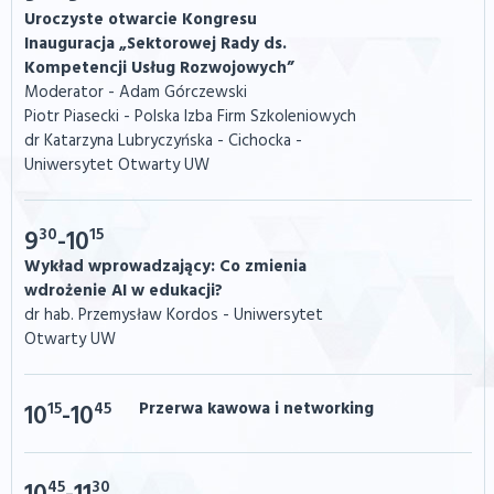
Uroczyste otwarcie Kongresu
Inauguracja „Sektorowej Rady ds.
Kompetencji Usług Rozwojowych”
Moderator - Adam Górczewski
Piotr Piasecki - Polska Izba Firm Szkoleniowych
dr Katarzyna Lubryczyńska - Cichocka -
Uniwersytet Otwarty UW
30
15
9
-10
Wykład wprowadzający: Co zmienia
wdrożenie AI w edukacji?
dr hab. Przemysław Kordos - Uniwersytet
Otwarty UW
15
45
Przerwa kawowa i networking
10
-10
45
30